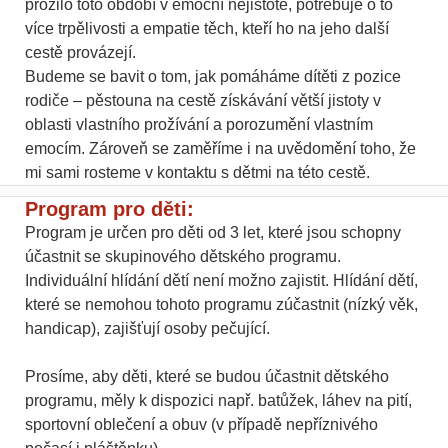
prožilo toto období v emoční nejistotě, potřebuje o to
více trpělivosti a empatie těch, kteří ho na jeho další
cestě provázejí.
Budeme se bavit o tom, jak pomáháme dítěti z pozice
rodiče – pěstouna na cestě získávání větší jistoty v
oblasti vlastního prožívání a porozumění vlastním
emocím. Zároveň se zaměříme i na uvědomění toho, že
mi sami rosteme v kontaktu s dětmi na této cestě.
Program pro děti:
Program je určen pro děti od 3 let, které jsou schopny
účastnit se skupinového dětského programu.
Individuální hlídání dětí není možno zajistit. Hlídání dětí,
které se nemohou tohoto programu zúčastnit (nízký věk,
handicap), zajišťují osoby pečující.
Prosíme, aby děti, které se budou účastnit dětského
programu, měly k dispozici např. batůžek, láhev na pití,
sportovní oblečení a obuv (v případě nepříznivého