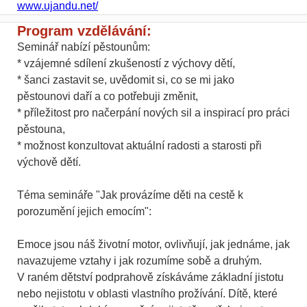
www.ujandu.net/
Program vzdělávání:
Seminář nabízí pěstounům:
* vzájemné sdílení zkušeností z výchovy dětí,
* šanci zastavit se, uvědomit si, co se mi jako
pěstounovi daří a co potřebuji změnit,
* příležitost pro načerpání nových sil a inspirací pro práci
pěstouna,
* možnost konzultovat aktuální radosti a starosti při
výchově dětí.
Téma semináře "Jak provázíme děti na cestě k
porozumění jejich emocím":
Emoce jsou náš životní motor, ovlivňují, jak jednáme, jak
navazujeme vztahy i jak rozumíme sobě a druhým.
V raném dětství podprahově získáváme základní jistotu
nebo nejistotu v oblasti vlastního prožívání. Dítě, které