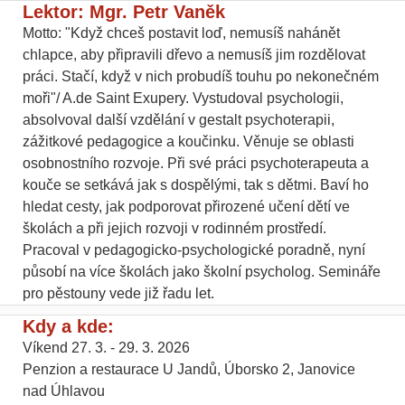
Lektor: Mgr. Petr Vaněk
Motto: "Když chceš postavit loď, nemusíš nahánět
chlapce, aby připravili dřevo a nemusíš jim rozdělovat
práci. Stačí, když v nich probudíš touhu po nekonečném
moři"/ A.de Saint Exupery. Vystudoval psychologii,
absolvoval další vzdělání v gestalt psychoterapii,
zážitkové pedagogice a koučinku. Věnuje se oblasti
osobnostního rozvoje. Při své práci psychoterapeuta a
kouče se setkává jak s dospělými, tak s dětmi. Baví ho
hledat cesty, jak podporovat přirozené učení dětí ve
školách a při jejich rozvoji v rodinném prostředí.
Pracoval v pedagogicko-psychologické poradně, nyní
působí na více školách jako školní psycholog. Semináře
pro pěstouny vede již řadu let.
Kdy a kde:
Víkend 27. 3. - 29. 3. 2026
Penzion a restaurace U Jandů, Úborsko 2, Janovice
nad Úhlavou